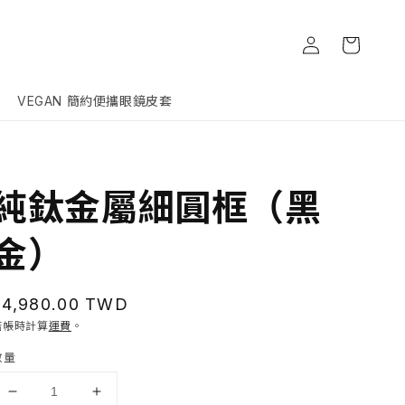
購
登
物
入
車
VEGAN 簡約便攜眼鏡皮套
純鈦金屬細圓框（黑
金）
定
$4,980.00 TWD
價
結帳時計算
運費
。
數量
純
純