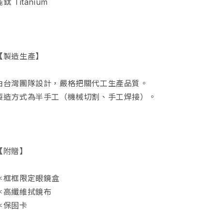
純鈦 Titanium
【製造生產】
由台灣團隊設計，嚴格把關代工生產品質。
製造方式為半手工（機械切割、手工焊接）。
【附贈】
＊框框限定眼鏡盒
＊高纖維拭鏡布
＊
保固卡