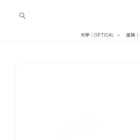
跳至內
容
光學｜OPTICAL
墨鏡｜
略過產
品資訊