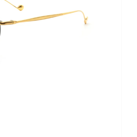
開
啟
圖
庫
檢
視
中
的
多
媒
體
檔
案
2