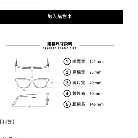
鈦
鈦
金
金
加入購物車
屬
屬
細
細
圓
圓
框
框
（黑
（黑
金）
金）
數
數
量
量
減
增
少
加
【材質】