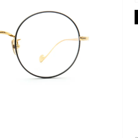
開
啟
圖
庫
檢
視
中
的
多
媒
體
檔
案
1